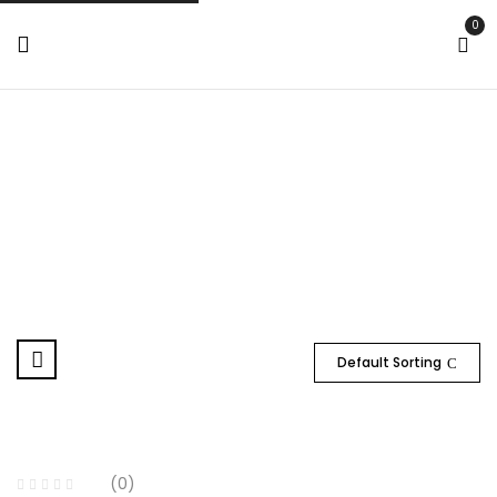
0
Fresa Para Torno
Home
Tienda
🍃Maquinaria
Fresa para Torno
Default Sorting
(0)