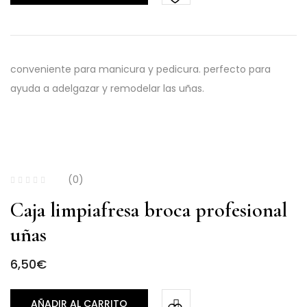
conveniente para manicura y pedicura. perfecto para
ayuda a adelgazar y remodelar las uñas.
(0)
Caja limpiafresa broca profesional
uñas
6,50
€
AÑADIR AL CARRITO