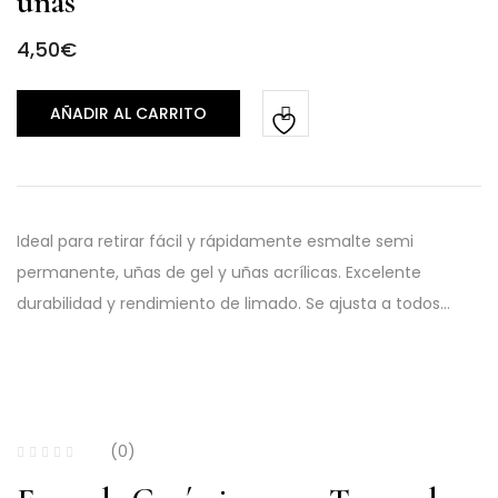
uñas
4,50
€
AÑADIR AL CARRITO
Ideal para retirar fácil y rápidamente esmalte semi
permanente, uñas de gel y uñas acrílicas. Excelente
durabilidad y rendimiento de limado. Se ajusta a todos…
(0)