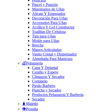
Pedicura
Pincel y Punzón
Muestrarios de Uñas
Alicate Y Empujador
Decoración Para Uñas
Accesorios Para Uñas
Acrílico Y Gel Constructor
Toallitas De Celulosa
Tips para Uñas
Molde para Uñas
Brocha
Manos Articuladas
Vasito Cristal y Dispensador
Almohada Para Manicura
💇Peluqueria
Capa Y Delantal
Cepillo y Espejo
Climazon Y Secador
Cortapelo
Pirulo Barbero
Plancha y Secador
Productos Peluqueria Y Barberia
Secador
🧳Maletín
👁️Pestaña