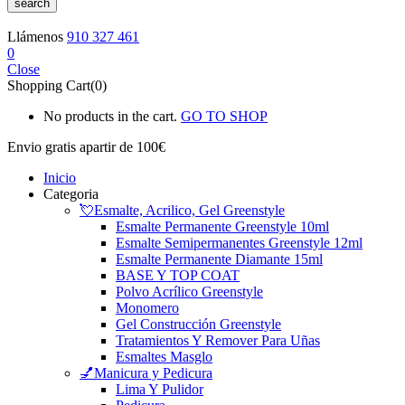
search
Llámenos
910 327 461
0
Close
Shopping Cart(0)
No products in the cart.
GO TO SHOP
Envio gratis
apartir de 100€
Inicio
Categoria
💘Esmalte, Acrilico, Gel Greenstyle
Esmalte Permanente Greenstyle 10ml
Esmalte Semipermanentes Greenstyle 12ml
Esmalte Permanente Diamante 15ml
BASE Y TOP COAT
Polvo Acrílico Greenstyle
Monomero
Gel Construcción Greenstyle
Tratamientos Y Remover Para Uñas
Esmaltes Masglo
💅Manicura y Pedicura
Lima Y Pulidor