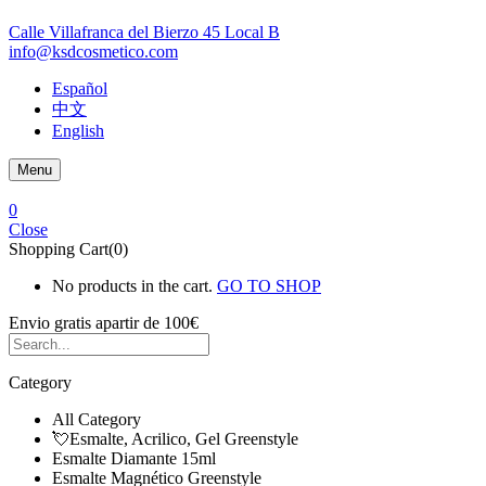
Calle Villafranca del Bierzo 45 Local B
info@ksdcosmetico.com
Español
中文
English
Menu
0
Close
Shopping Cart(0)
No products in the cart.
GO TO SHOP
Envio gratis
apartir de 100€
Category
All Category
💘Esmalte, Acrilico, Gel Greenstyle
Esmalte Diamante 15ml
Esmalte Magnético Greenstyle