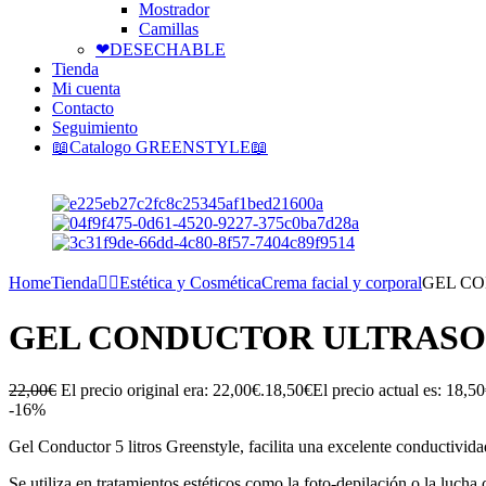
Mostrador
Camillas
❤DESECHABLE
Tienda
Mi cuenta
Contacto
Seguimiento
📖Catalogo GREENSTYLE📖
Home
Tienda
🧘‍♀️Estética y Cosmética
Crema facial y corporal
GEL CO
GEL CONDUCTOR ULTRASO
22,00
€
El precio original era: 22,00€.
18,50
€
El precio actual es: 18,50
-16%
Gel Conductor 5 litros Greenstyle, facilita una excelente conductivida
Se utiliza en tratamientos estéticos como la foto-depilación o la lucha 