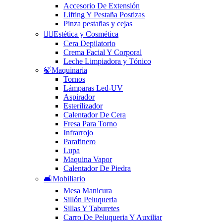
Accesorio De Extensión
Lifting Y Pestaña Postizas
Pinza pestañas y cejas
🧘‍♀️Estética y Cosmética
Cera Depilatorio
Crema Facial Y Corporal
Leche Limpiadora y Tónico
🍃Maquinaria
Tornos
Lámparas Led-UV
Aspirador
Esterilizador
Calentador De Cera
Fresa Para Torno
Infrarrojo
Parafinero
Lupa
Maquina Vapor
Calentador De Piedra
🛋️Mobiliario
Mesa Manicura
Sillón Peluqueria
Sillas Y Taburetes
Carro De Peluqueria Y Auxiliar