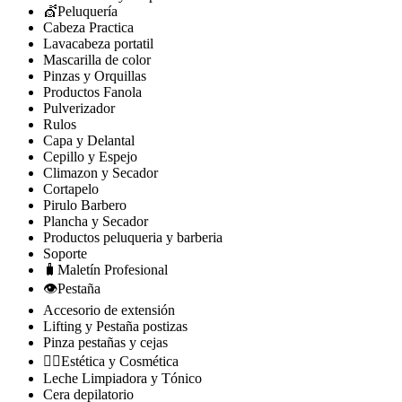
💇Peluquería
Cabeza Practica
Lavacabeza portatil
Mascarilla de color
Pinzas y Orquillas
Productos Fanola
Pulverizador
Rulos
Capa y Delantal
Cepillo y Espejo
Climazon y Secador
Cortapelo
Pirulo Barbero
Plancha y Secador
Productos peluqueria y barberia
Soporte
🧳Maletín Profesional
👁️Pestaña
Accesorio de extensión
Lifting y Pestaña postizas
Pinza pestañas y cejas
🧘‍♀️Estética y Cosmética
Leche Limpiadora y Tónico
Cera depilatorio