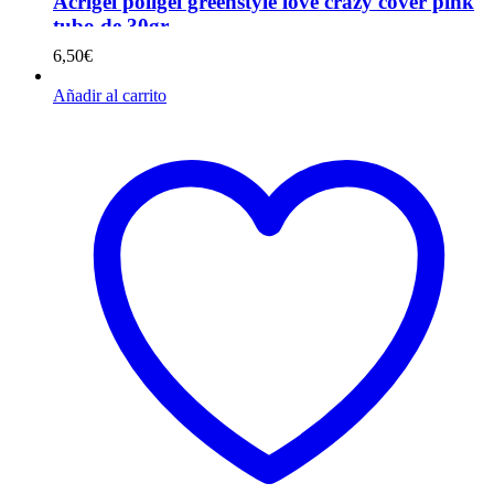
Acrigel poligel greenstyle love crazy cover pink
tubo de 30gr
6,50
€
Añadir al carrito