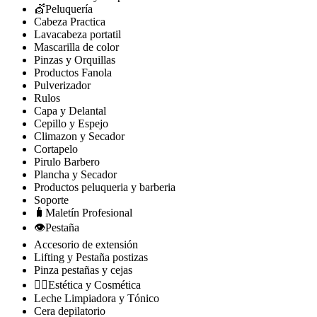
💇Peluquería
Cabeza Practica
Lavacabeza portatil
Mascarilla de color
Pinzas y Orquillas
Productos Fanola
Pulverizador
Rulos
Capa y Delantal
Cepillo y Espejo
Climazon y Secador
Cortapelo
Pirulo Barbero
Plancha y Secador
Productos peluqueria y barberia
Soporte
🧳Maletín Profesional
👁️Pestaña
Accesorio de extensión
Lifting y Pestaña postizas
Pinza pestañas y cejas
🧘‍♀️Estética y Cosmética
Leche Limpiadora y Tónico
Cera depilatorio