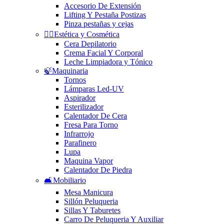
Accesorio De Extensión
Lifting Y Pestaña Postizas
Pinza pestañas y cejas
🧘‍♀️Estética y Cosmética
Cera Depilatorio
Crema Facial Y Corporal
Leche Limpiadora y Tónico
🍃Maquinaria
Tornos
Lámparas Led-UV
Aspirador
Esterilizador
Calentador De Cera
Fresa Para Torno
Infrarrojo
Parafinero
Lupa
Maquina Vapor
Calentador De Piedra
🛋️Mobiliario
Mesa Manicura
Sillón Peluqueria
Sillas Y Taburetes
Carro De Peluqueria Y Auxiliar