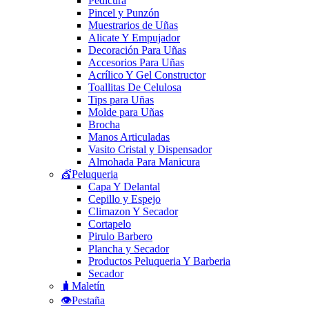
Pedicura
Pincel y Punzón
Muestrarios de Uñas
Alicate Y Empujador
Decoración Para Uñas
Accesorios Para Uñas
Acrílico Y Gel Constructor
Toallitas De Celulosa
Tips para Uñas
Molde para Uñas
Brocha
Manos Articuladas
Vasito Cristal y Dispensador
Almohada Para Manicura
💇Peluqueria
Capa Y Delantal
Cepillo y Espejo
Climazon Y Secador
Cortapelo
Pirulo Barbero
Plancha y Secador
Productos Peluqueria Y Barberia
Secador
🧳Maletín
👁️Pestaña