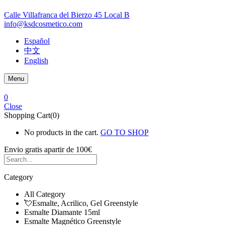
Calle Villafranca del Bierzo 45 Local B
info@ksdcosmetico.com
Español
中文
English
Menu
0
Close
Shopping Cart(0)
No products in the cart.
GO TO SHOP
Envio gratis
apartir de 100€
Category
All Category
💘Esmalte, Acrilico, Gel Greenstyle
Esmalte Diamante 15ml
Esmalte Magnético Greenstyle