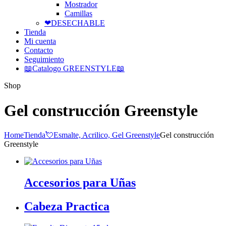
Mostrador
Camillas
❤DESECHABLE
Tienda
Mi cuenta
Contacto
Seguimiento
📖Catalogo GREENSTYLE📖
Shop
Gel construcción Greenstyle
Home
Tienda
💘Esmalte, Acrilico, Gel Greenstyle
Gel construcción
Greenstyle
Accesorios para Uñas
Cabeza Practica