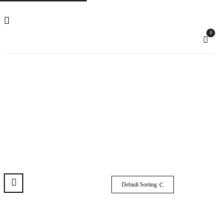
0
Parafinero
Home
Tienda
🍃Maquinaria
Parafinero
Default Sorting