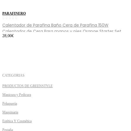
PARAFINERO
Calentador de Parafina Baño Cera de Parafina 150W
Calentador de Cera Para manos y pies Orange Starter Set
28,00
€
CATEGORIAS
PRODUCTOS DE GREENSTYLE
Manicura y Pedicura
Peluqueria
Maquinaria
Estética Y Cosmética
Pestaña