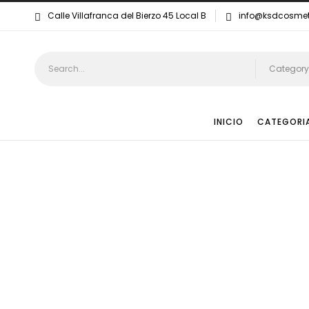
Calle Villafranca del Bierzo 45 Local B
info@ksdcosme
Category
INICIO
CATEGORI