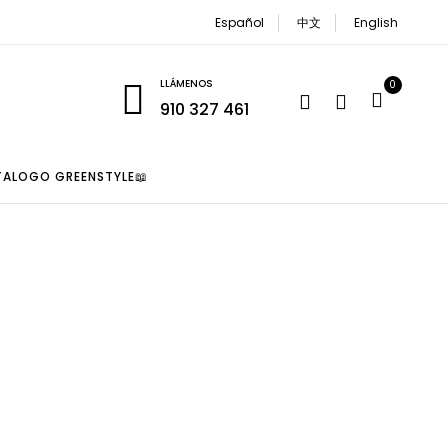
Español
中文
English
LLÁMENOS
0
910 327 461
TALOGO GREENSTYLE📖