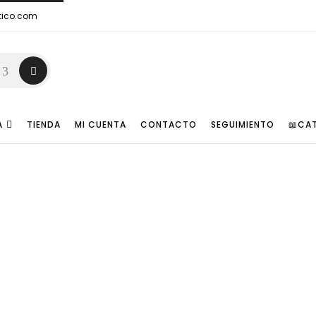
tico.com
A
TIENDA
MI CUENTA
CONTACTO
SEGUIMIENTO
📖CA
Mostrador
Home
Tienda
🛋️Mobiliario
Mostrador