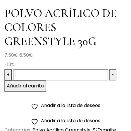
POLVO ACRÍLICO DE
COLORES
GREENSTYLE 30G
El
El
7,50
€
6,50
€
precio
precio
-13%
POLVO
original
actual
+
-
ACRÍLICO
era:
es:
Añadir al carrito
DE
7,50€.
6,50€.
COLORES
Añadir a la lista de deseos
GREENSTYLE
30G
Añadir a la lista de deseos
cantidad
Categorías:
Polvo Acrílico Greenstyle
,
💘Esmalte,