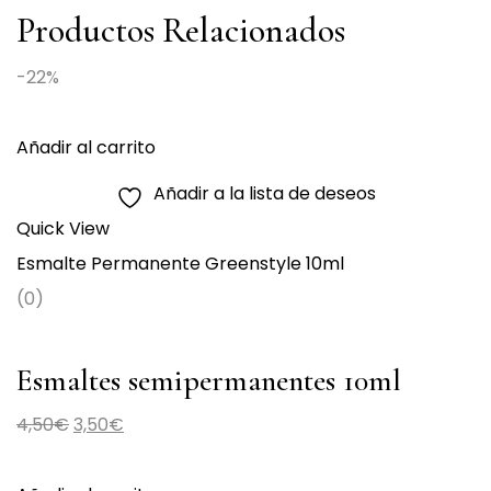
Productos Relacionados
-22%
Añadir al carrito
Añadir a la lista de deseos
Quick View
Esmalte Permanente Greenstyle 10ml
(0)
Esmaltes semipermanentes 10ml
Greenstyle 235
El
El
4,50
€
3,50
€
precio
precio