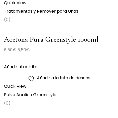
Quick View
Tratamientos y Remover para Uñas
(0)
Acetona Pura Greenstyle 1000ml
El
El
6,50
€
5,50
€
precio
precio
original
actual
Añadir al carrito
era:
es:
Añadir a la lista de deseos
6,50€.
5,50€.
Quick View
Polvo Acrílico Greenstyle
(0)