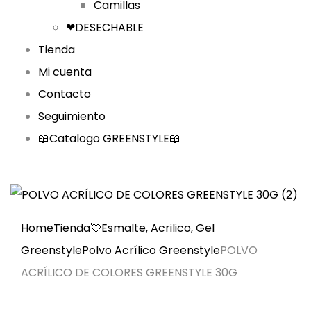
Camillas
❤DESECHABLE
Tienda
Mi cuenta
Contacto
Seguimiento
📖Catalogo GREENSTYLE📖
Home
Tienda
💘Esmalte, Acrilico, Gel
Greenstyle
Polvo Acrílico Greenstyle
POLVO
ACRÍLICO DE COLORES GREENSTYLE 30G