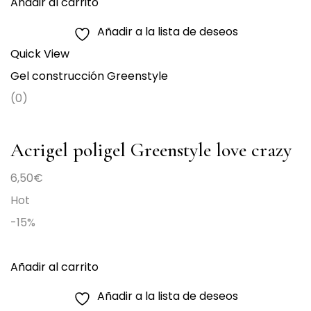
original
actual
Añadir al carrito
era:
es:
Añadir a la lista de deseos
4,50€.
3,50€.
Quick View
Gel construcción Greenstyle
(0)
Acrigel poligel Greenstyle love crazy
blanco tubo de 30gr
6,50
€
Hot
-15%
Añadir al carrito
Añadir a la lista de deseos