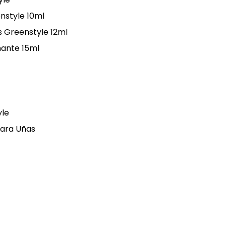
nstyle 10ml
 Greenstyle 12ml
ante 15ml
yle
ara Uñas