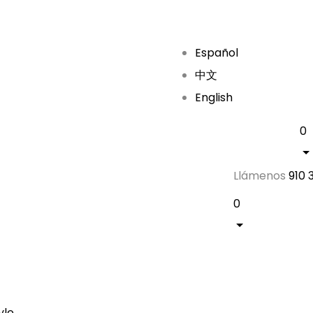
Español
中文
English
0
Llámenos
910 
0
yle