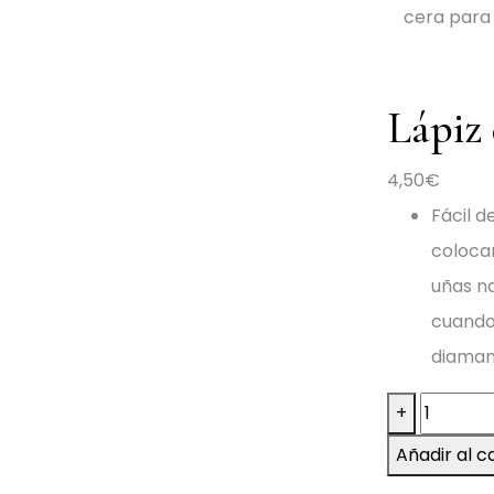
cera para
Lápiz 
4,50
€
Fácil d
colocar
uñas na
cuando 
diamant
Lápiz
+
de
Añadir al c
cera