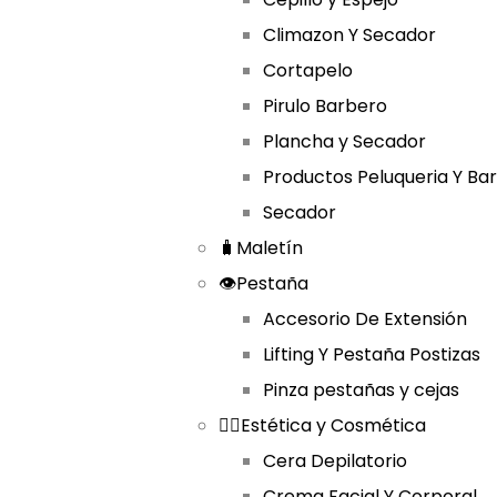
Climazon Y Secador
Cortapelo
Pirulo Barbero
Plancha y Secador
Productos Peluqueria Y Ba
Secador
🧳Maletín
👁️Pestaña
Accesorio De Extensión
Lifting Y Pestaña Postizas
Pinza pestañas y cejas
🧘‍♀️Estética y Cosmética
Cera Depilatorio
Crema Facial Y Corporal