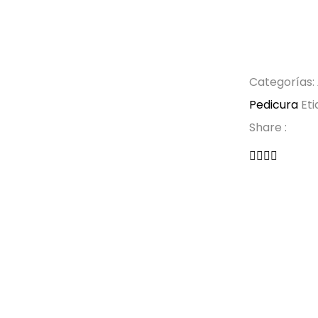
para
coger
piedras
cantida
Categorías:
Pedicura
Eti
Share :