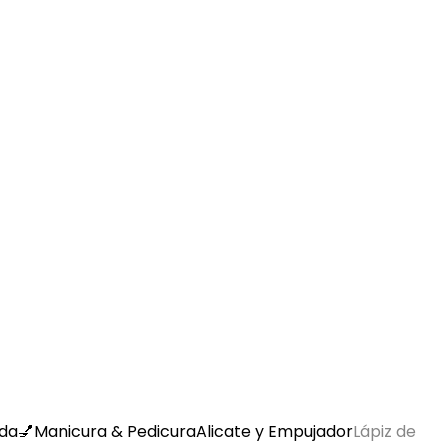
nda
💅Manicura & Pedicura
Alicate y Empujador
Lápiz de