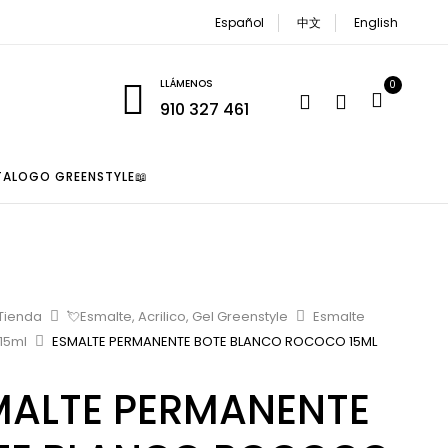
Español
中文
English
LLÁMENOS
0
910 327 461
TALOGO GREENSTYLE📖
Tienda
💘Esmalte, Acrilico, Gel Greenstyle
Esmalte
15ml
ESMALTE PERMANENTE BOTE BLANCO ROCOCO 15ML
MALTE PERMANENTE