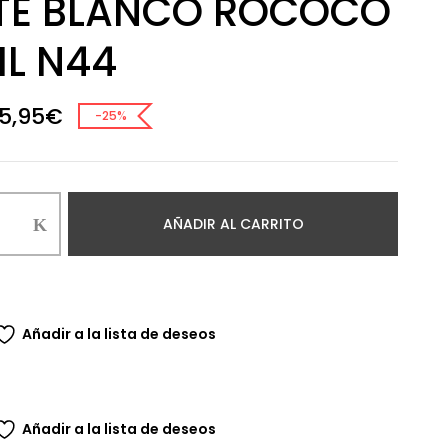
TE BLANCO ROCOCO
ML N44
El
El
5,95
€
-25%
precio
precio
original
actual
era:
es:
7,95€.
5,95€.
AÑADIR AL CARRITO
NTE
O
Añadir a la lista de deseos
d
Añadir a la lista de deseos