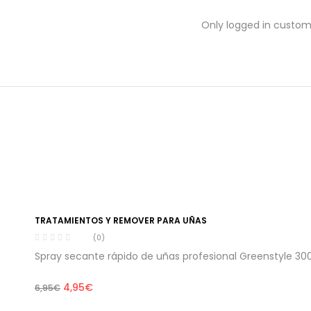
Only logged in custom
-29%
TRATAMIENTOS Y REMOVER PARA UÑAS
(0)
Spray secante rápido de uñas profesional Greenstyle 30
El
El
4,95
€
6,95
€
precio
precio
original
actual