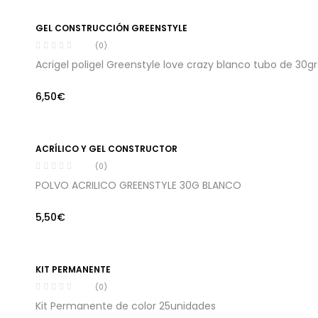
era:
es:
6,95€.
4,95€.
GEL CONSTRUCCIÓN GREENSTYLE
(0)
Acrigel poligel Greenstyle love crazy blanco tubo de 30gr
6,50
€
ACRÍLICO Y GEL CONSTRUCTOR
(0)
POLVO ACRILICO GREENSTYLE 30G BLANCO
5,50
€
KIT PERMANENTE
(0)
Kit Permanente de color 25unidades