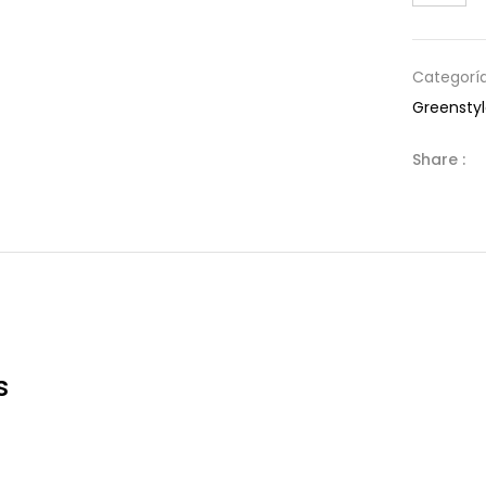
Categorí
Greensty
Share :
s