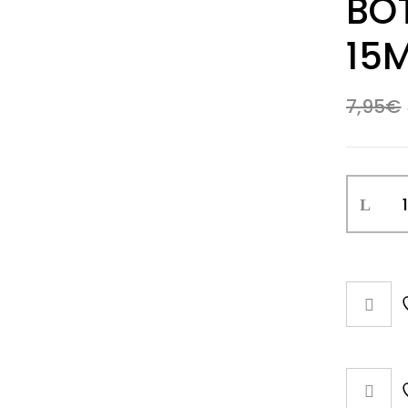
BO
15
7,95
€
ESMALTE
PERMANE
BOTE
BLANCO
ROCOC
15ML
N44
cantida