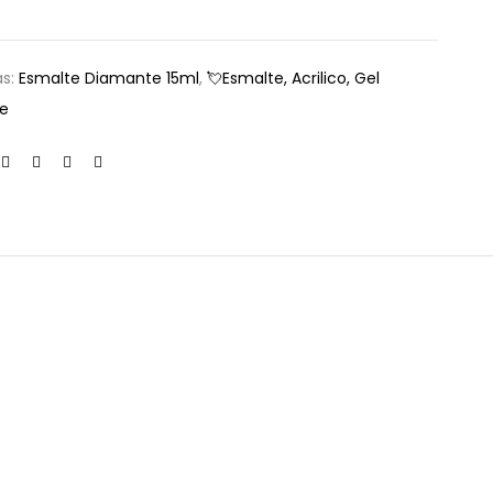
as:
Esmalte Diamante 15ml
,
💘Esmalte, Acrilico, Gel
le