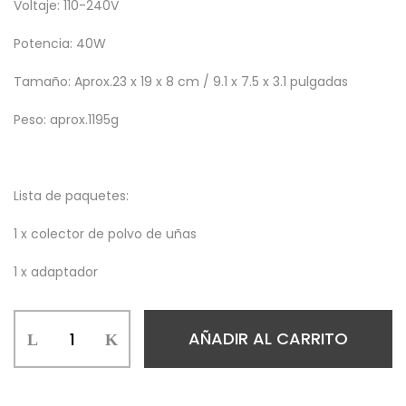
Voltaje: 110-240V
Potencia: 40W
Tamaño: Aprox.23 x 19 x 8 cm / 9.1 x 7.5 x 3.1 pulgadas
Peso: aprox.1195g
Lista de paquetes:
1 x colector de polvo de uñas
1 x adaptador
ASPIRADOR
AÑADIR AL CARRITO
PROFESIONAL
DE
POLVO