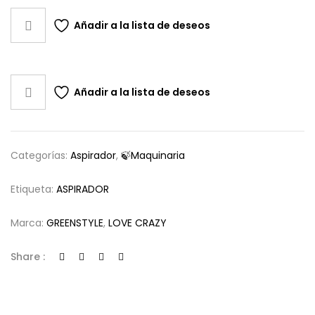
DE
Añadir a la lista de deseos
UÑA
40W
ALTA
Añadir a la lista de deseos
POTENCIA
cantidad
Categorías:
Aspirador
,
🍃Maquinaria
Etiqueta:
ASPIRADOR
Marca:
GREENSTYLE
,
LOVE CRAZY
Share :