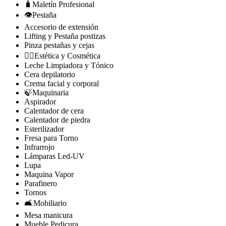
🧳Maletín Profesional
👁️Pestaña
Accesorio de extensión
Lifting y Pestaña postizas
Pinza pestañas y cejas
🧘‍♀️Estética y Cosmética
Leche Limpiadora y Tónico
Cera depilatorio
Crema facial y corporal
🍃Maquinaria
Aspirador
Calentador de cera
Calentador de piedra
Esterilizador
Fresa para Torno
Infrarrojo
Lámparas Led-UV
Lupa
Maquina Vapor
Parafinero
Tornos
🛋️Mobiliario
Mesa manicura
Mueble Pedicura