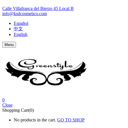
Calle Villafranca del Bierzo 45 Local B
info@ksdcosmetico.com
Español
中文
English
Menu
0
Close
Shopping Cart(0)
No products in the cart.
GO TO SHOP