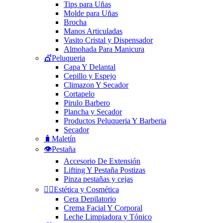
Tips para Uñas
Molde para Uñas
Brocha
Manos Articuladas
Vasito Cristal y Dispensador
Almohada Para Manicura
💇Peluqueria
Capa Y Delantal
Cepillo y Espejo
Climazon Y Secador
Cortapelo
Pirulo Barbero
Plancha y Secador
Productos Peluqueria Y Barberia
Secador
🧳Maletín
👁️Pestaña
Accesorio De Extensión
Lifting Y Pestaña Postizas
Pinza pestañas y cejas
🧘‍♀️Estética y Cosmética
Cera Depilatorio
Crema Facial Y Corporal
Leche Limpiadora y Tónico