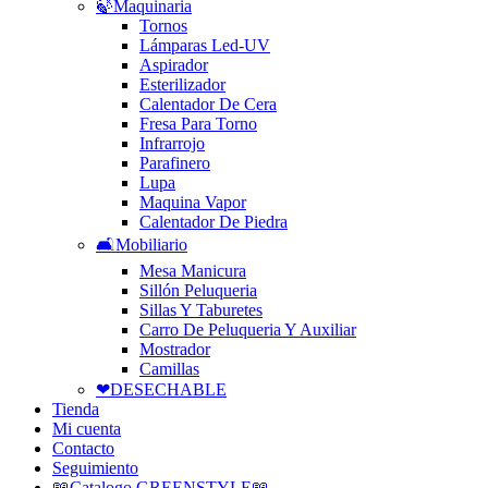
🍃Maquinaria
Tornos
Lámparas Led-UV
Aspirador
Esterilizador
Calentador De Cera
Fresa Para Torno
Infrarrojo
Parafinero
Lupa
Maquina Vapor
Calentador De Piedra
🛋️Mobiliario
Mesa Manicura
Sillón Peluqueria
Sillas Y Taburetes
Carro De Peluqueria Y Auxiliar
Mostrador
Camillas
❤DESECHABLE
Tienda
Mi cuenta
Contacto
Seguimiento
📖Catalogo GREENSTYLE📖