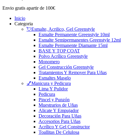
Envio gratis
apartir de 100€
Inicio
Categoria
💘Esmalte, Acrilico, Gel Greenstyle
Esmalte Permanente Greenstyle 10ml
Esmalte Semipermanentes Greenstyle 12ml
Esmalte Permanente Diamante 15ml
BASE Y TOP COAT
Polvo Acrílico Greenstyle
Monomero
Gel Construcción Greenstyle
Tratamientos Y Remover Para Uñas
Esmaltes Masglo
💅Manicura y Pedicura
Lima Y Pulidor
Pedicura
Pincel y Punzón
Muestrarios de Uñas
Alicate Y Empujador
Decoración Para Uñas
Accesorios Para Uñas
Acrílico Y Gel Constructor
Toallitas De Celulosa