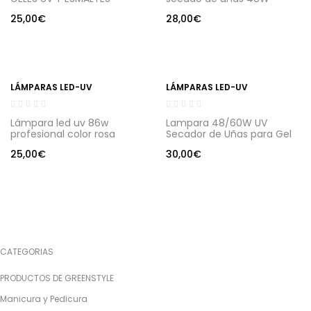
PERMANENTES 36W
25,00
€
28,00
€
LÁMPARAS LED-UV
LÁMPARAS LED-UV
Lámpara led uv 86w
Lampara 48/60W UV
profesional color rosa
Secador de Uñas para Gel
holografico
de uñas sensor y secado
25,00
€
30,00
€
de doble velocida
CATEGORIAS
PRODUCTOS DE GREENSTYLE
Manicura y Pedicura