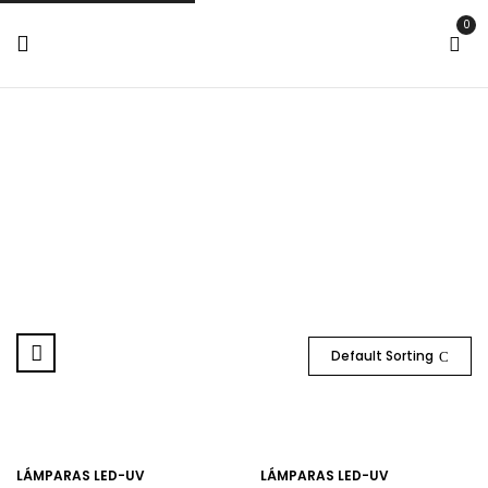
0
Lampara Led-UV
Home
Tienda
Productos etiquetados “Lampara Led-UV”
Default Sorting
LÁMPARAS LED-UV
LÁMPARAS LED-UV