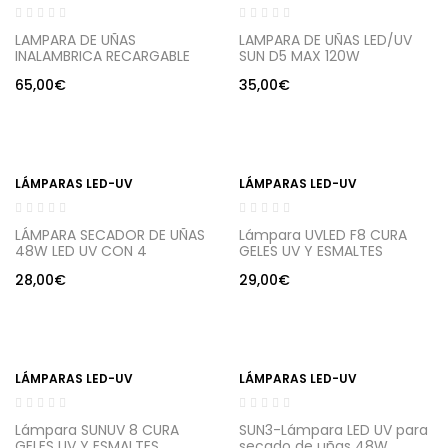
LAMPARA DE UÑAS
LAMPARA DE UÑAS LED/UV
INALAMBRICA RECARGABLE
SUN D5 MAX 120W
60W
65,00
€
35,00
€
LÁMPARAS LED-UV
LÁMPARAS LED-UV
LÁMPARA SECADOR DE UÑAS
Lámpara UVLED F8 CURA
48W LED UV CON 4
GELES UV Y ESMALTES
TEMPORIZADORES PARA UV
PERMANENTES 86W DORADO
28,00
€
29,00
€
GEL/GEL DE
CONSTRUCTOR/LED
LÁMPARAS LED-UV
LÁMPARAS LED-UV
Lámpara SUNUV 8 CURA
SUN3-Lámpara LED UV para
GELES UV Y ESMALTES
secado de uñas 48W