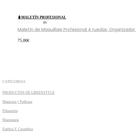
🧳MALETÍN PROFESIONAL
(0)
Maletín de Maquillaje Profesional 4 ruedas, Organizado
75,00
€
CATEGORIAS
PRODUCTOS DE GREENSTYLE
Manicura y Pedicura
Peluqueria
Maquinaria
Estética Y Cosmética