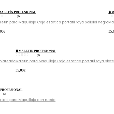
MALETÍN PROFESIONAL
🧳
(0)
letin para Maquillaje Caja estetica portatil raya polipiel negro
Mal
,00
€
35,
🧳MALETÍN PROFESIONAL
(0)
 plateado
Maletin para Maquillaje Caja estetica portatil raya plat
35,00
€
 PROFESIONAL
(0)
rtatil para Maquillaje con rueda