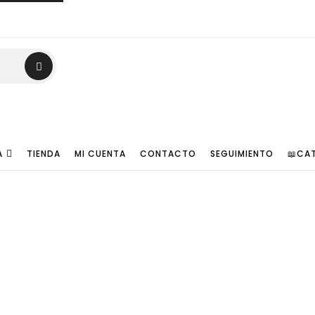
A
TIENDA
MI CUENTA
CONTACTO
SEGUIMIENTO
📖CA
aletín Profesi
Home
Tienda
🧳Maletín Profesional