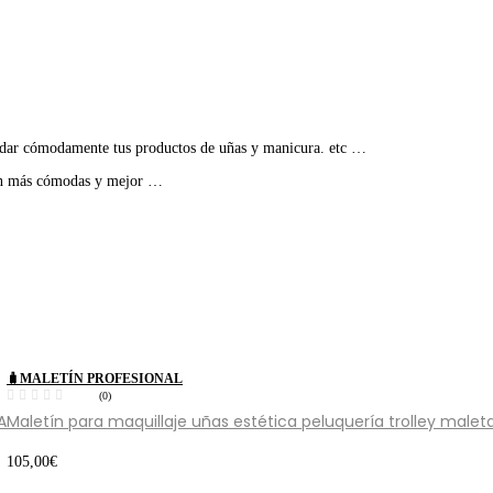
ardar cómodamente tus productos de uñas y manicura. etc …
son más cómodas y mejor …
🧳MALETÍN PROFESIONAL
(0)
A
Maletín para maquillaje uñas estética peluquería trolley malet
105,00
€