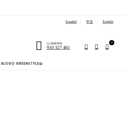
Español
中文
English
0
LLÁMENOS
910 327 461
TALOGO GREENSTYLE📖
onal