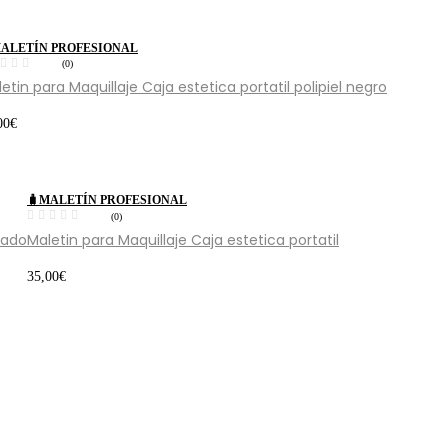
MALETÍN PROFESIONAL
(0)
etin para Maquillaje Caja estetica portatil polipiel negro
00
€
🧳MALETÍN PROFESIONAL
(0)
eado
Maletin para Maquillaje Caja estetica portatil
35,00
€