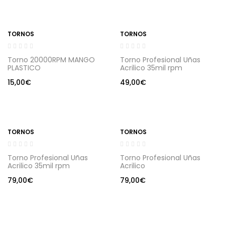
TORNOS
TORNOS
Torno 20000RPM MANGO
Torno Profesional Uñas
PLASTICO
Acrilico 35mil rpm
15,00
€
49,00
€
TORNOS
TORNOS
Torno Profesional Uñas
Torno Profesional Uñas
Acrilico 35mil rpm
Acrilico
79,00
€
79,00
€