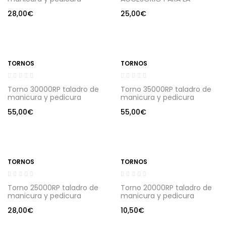
profesional
MANICURA Y LA PEDICURA
28,00
€
25,00
€
TORNOS
TORNOS
Torno 30000RP taladro de
Torno 35000RP taladro de
manicura y pedicura
manicura y pedicura
GORRO
55,00
€
55,00
€
TORNOS
TORNOS
Torno 25000RP taladro de
Torno 20000RP taladro de
manicura y pedicura
manicura y pedicura
28,00
€
10,50
€